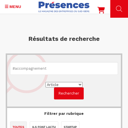
MENU
Aller
au
contenu
Résultats de recherche
principal
Filtrer par rubrique
TOUTES
ILS FONT LACTU
STARTUP