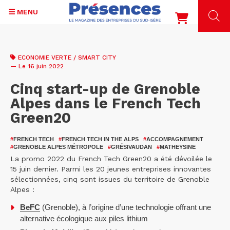
MENU
Aller
au
ECONOMIE VERTE / SMART CITY
contenu
— Le 16 juin 2022
principal
Cinq start-up de Grenoble
Alpes dans le French Tech
Green20
#
FRENCH TECH
#
FRENCH TECH IN THE ALPS
#
ACCOMPAGNEMENT
#
GRENOBLE ALPES MÉTROPOLE
#
GRÉSIVAUDAN
#
MATHEYSINE
La promo 2022 du French Tech Green20 a été dévoilée le
15 juin dernier. Parmi les 20 jeunes entreprises innovantes
sélectionnées, cinq sont issues du territoire de Grenoble
Alpes :
BeFC
(Grenoble), à l’origine d’une technologie offrant une
alternative écologique aux piles lithium