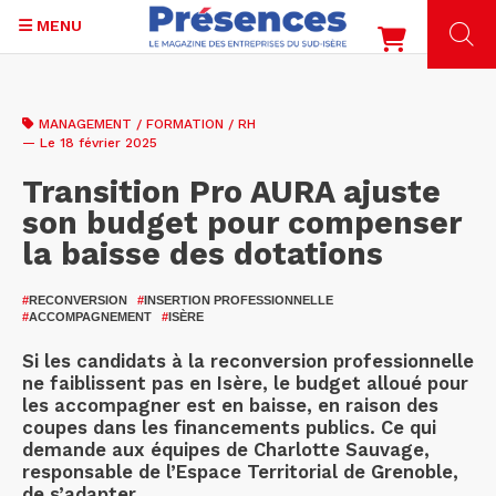
MENU
Aller
au
MANAGEMENT / FORMATION / RH
contenu
— Le 18 février 2025
principal
Transition Pro AURA ajuste
son budget pour compenser
la baisse des dotations
#
RECONVERSION
#
INSERTION PROFESSIONNELLE
#
ACCOMPAGNEMENT
#
ISÈRE
Si les candidats à la reconversion professionnelle
ne faiblissent pas en Isère, le budget alloué pour
les accompagner est en baisse, en raison des
coupes dans les financements publics. Ce qui
demande aux équipes de Charlotte Sauvage,
responsable de l’Espace Territorial de Grenoble,
de s’adapter.