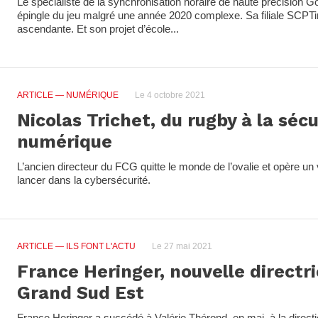
Le spécialiste de la synchronisation horaire de haute précision Go
épingle du jeu malgré une année 2020 complexe. Sa filiale SCPTim
ascendante. Et son projet d’école...
ARTICLE
— NUMÉRIQUE
Le 4 octobre 2021
Nicolas Trichet, du rugby à la sécu
numérique
L’ancien directeur du FCG quitte le monde de l’ovalie et opère un
lancer dans la cybersécurité.
ARTICLE
— ILS FONT L'ACTU
Le 27 mai 2021
France Heringer, nouvelle directr
Grand Sud Est
France Heringer a succédé à Valérie Thérond, en mai, à la direc