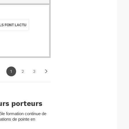
ILS FONT LACTU
1
2
3
urs porteurs
pôle formation continue de
ations de pointe en