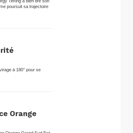
rgy Timing a bien tiré son
e poursuit sa trajectoire
rité
 virage à 180° pour se
ice Orange
tion Orange Grand Sud Est.