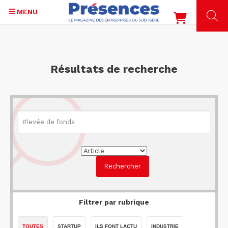
MENU
Aller
au
contenu
Résultats de recherche
principal
Filtrer par rubrique
TOUTES
STARTUP
ILS FONT LACTU
INDUSTRIE