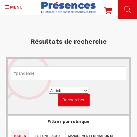
MENU
Aller
au
contenu
Résultats de recherche
principal
Filtrer par rubrique
TOUTES
ILS FONT LACTU
MANAGEMENT FORMATION RH