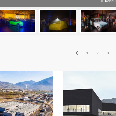
© Renaul
1
2
3