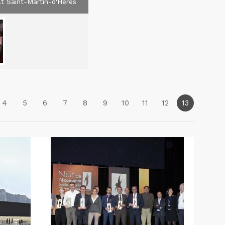
t Saint-Martin-d'Hères
4
5
6
7
8
9
10
11
12
13