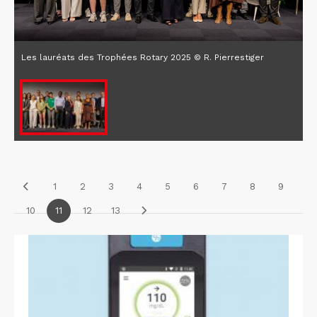
Les lauréats des Trophées Rotary 2025 © R. Pierrestiger
1
2
3
4
5
6
7
8
9
10
11
12
13