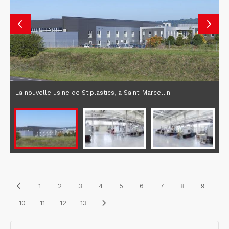
La nouvelle usine de Stiplastics, à Saint-Marcellin
1
2
3
4
5
6
7
8
9
10
11
12
13