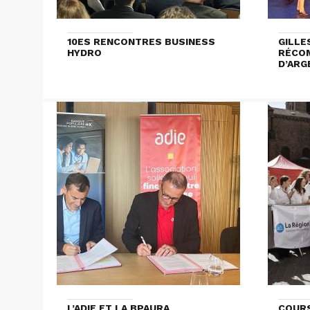
10ES RENCONTRES BUSINESS
GILLE
HYDRO
RÉCOM
D’ARG
L’ADIE ET LA BPAURA
COURS