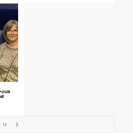
POUR
NÉ
13