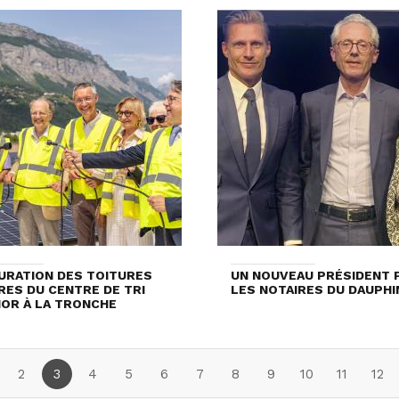
URATION DES TOITURES
UN NOUVEAU PRÉSIDENT 
RES DU CENTRE DE TRI
LES NOTAIRES DU DAUPHI
OR À LA TRONCHE
2
3
4
5
6
7
8
9
10
11
12