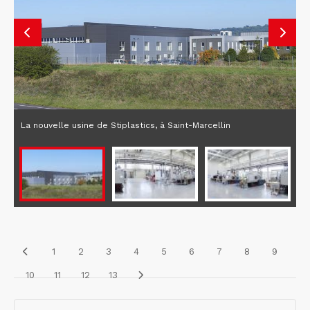
La nouvelle usine de Stiplastics, à Saint-Marcellin
1
2
3
4
5
6
7
8
9
10
11
12
13