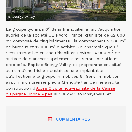
© 6nergy Valley
e
Le groupe lyonnais 6
Sens Immobilier a fait l’acquisition,
auprès de la société GE Hydro France, d’un site de 62 000
2
m
composé de cinq bâtiments. Ils comprennent 5 000 m²
e
de bureaux et 15 000 m² d’activité. Un ensemble que 6
2
Sens Immobilier entend réhabiliter. Environ 14 000 m
de
surface de plancher supplémentaires seront par ailleurs
proposés. Baptisé 6nergy Valley, ce programme est situé
au sein d’une friche industrielle, une implantation
e
qu’affectionne le groupe immobilier. 6
Sens Immobilier
avait mis un premier pied à Grenoble l’an dernier avec la
construction d’
Alpes City, le nouveau site de la Caisse
d’Épargne Rhône Alpes
sur la ZAC Bouchayer-Viallet.
COMMENTAIRES