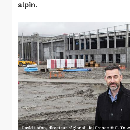
alpin.
David Lafon, directeur régional Lidl France © E. Tol