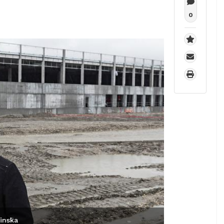
0
winska