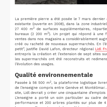
La première pierre a été posée le 7 mars dernier 
existante (ouverte en 2008), dans la zone industri
2
27 400 m
de surfaces supplémentaires, réparti
2
bureaux (2 200 m
). Un projet qui répond à une f
ventes dans nos magasins a considérablement augm
créé ou racheté de nouveaux supermarchés. En l’ét
petit”, justifie David Lafon, directeur régional
Lidl F
entrepris la création et l’extension de sept sites sur
les supermarchés ont été reconstruits et redimen
l’évolution des usages.
Qualité environnementale
2
Passée à 56 500 m
, la plateforme logistique livr
de l’enseigne compris entre Genève et Montélimar. A
site, Lidl devrait y créer une cinquantaine d’emploi
L’enseigne a porté un soin particulier au cadre de
performance et 200 arbres plantés sur plus de 4 