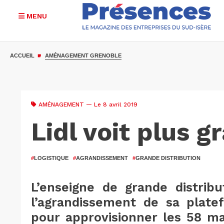
MENU
Aller
au
ACCUEIL
AMÉNAGEMENT GRENOBLE
contenu
principal
AMÉNAGEMENT
— Le 8 avril 2019
Lidl voit plus g
#
LOGISTIQUE
#
AGRANDISSEMENT
#
GRANDE DISTRIBUTION
L’enseigne de grande distrib
l’agrandissement de sa platef
pour approvisionner les 58 ma