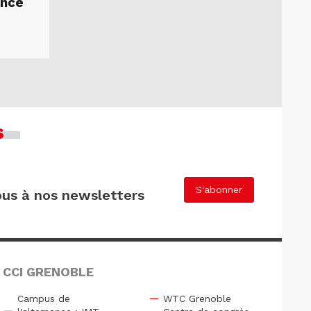
ance
s
S'abonner
us à nos newsletters
 CCI GRENOBLE
Campus de
WTC Grenoble