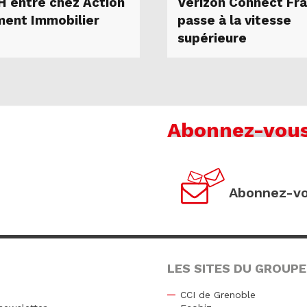
H entre chez Action
Verizon Connect Fr
ent Immobilier
passe à la vitesse
supérieure
Abonnez-vou
Abonnez-vo
LES SITES DU GROUPE
CCI de Grenoble