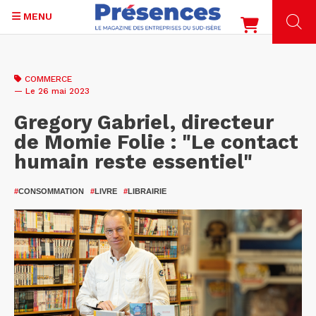
MENU
Aller
au
COMMERCE
contenu
— Le 26 mai 2023
principal
Gregory Gabriel, directeur
de Momie Folie : "Le contact
humain reste essentiel"
#
CONSOMMATION
#
LIVRE
#
LIBRAIRIE