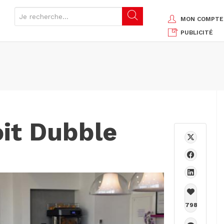
MON COMPTE
PUBLICITÉ
oit Dubble
798