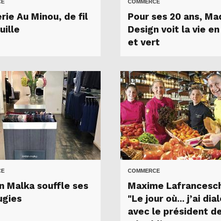
CE
COMMERCE
rie Au Minou, de fil
Pour ses 20 ans, Ma
uille
Design voit la vie en
et vert
CE
COMMERCE
n Malka souffle ses
Maxime Lafrancesch
ugies
"Le jour où... j’ai di
avec le président de