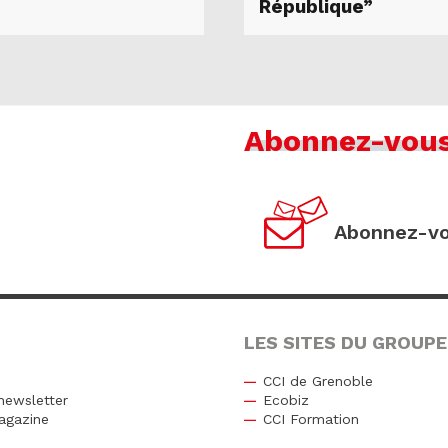
République”
Abonnez-vou
Abonnez-vo
LES SITES DU GROUPE
CCI de Grenoble
newsletter
Ecobiz
agazine
CCI Formation
r