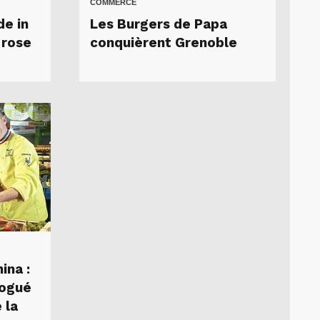
COMMERCE
de in
Les Burgers de Papa
 rose
conquièrent Grenoble
ina :
alogué
 la