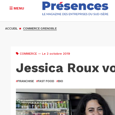
MENU
Aller
au
ACCUEIL
COMMERCE GRENOBLE
contenu
principal
COMMERCE
— Le 2 octobre 2019
Jessica Roux v
#
FRANCHISE
#
FAST FOOD
#
BIO