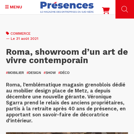
MENU
Aller
au
COMMERCE
contenu
— Le 31 août 2021
principal
Roma, showroom d’un art de
vivre contemporain
#
MOBILIER
#
DESIGN
#
SHOW
#
DÉCO
Roma, l’emblématique magasin grenoblois dédié
au mobilier design place de Metz, a depuis
décembre une nouvelle gérante. Véronique
Sgarra prend le relais des anciens propriétaires,
partis à la retraite après 40 ans de présence, en
apportant son savoir-faire de décoratrice
d’intérieur.