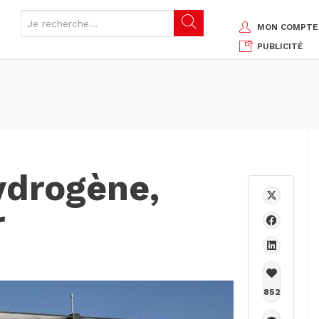
MON COMPTE
PUBLICITÉ
hydrogène,
r
852