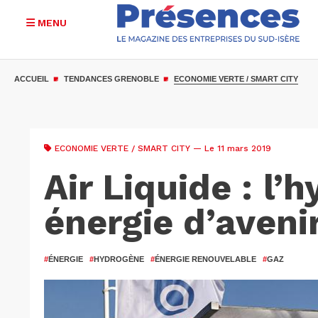
MENU
Aller
au
ACCUEIL
TENDANCES GRENOBLE
ECONOMIE VERTE / SMART CITY
contenu
principal
ECONOMIE VERTE / SMART CITY
— Le 11 mars 2019
Air Liquide : l’
énergie d’aveni
#
ÉNERGIE
#
HYDROGÈNE
#
ÉNERGIE RENOUVELABLE
#
GAZ