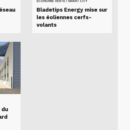
ECONOMIE VERTE / SMART CITY
réseau
Bladetips Energy mise sur
les éoliennes cerfs-
volants
 du
ard