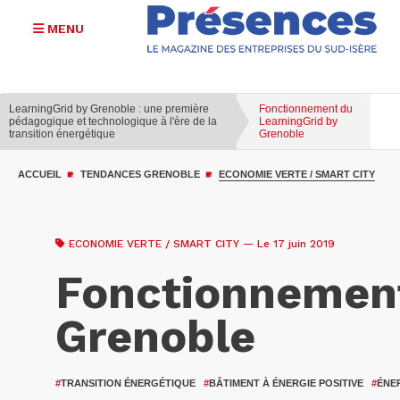
MENU
LearningGrid by Grenoble : une première
Fonctionnement du
pédagogique et technologique à l'ère de la
LearningGrid by
transition énergétique
Grenoble
Aller
au
ACCUEIL
TENDANCES GRENOBLE
ECONOMIE VERTE / SMART CITY
contenu
principal
ECONOMIE VERTE / SMART CITY
— Le 17 juin 2019
Fonctionnement
Grenoble
#
TRANSITION ÉNERGÉTIQUE
#
BÂTIMENT À ÉNERGIE POSITIVE
#
ÉNE