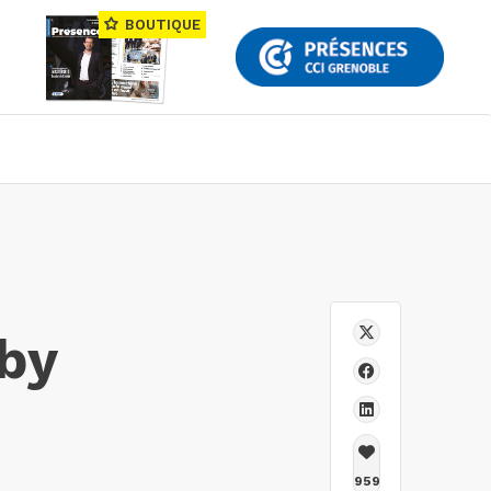
BOUTIQUE
by
959