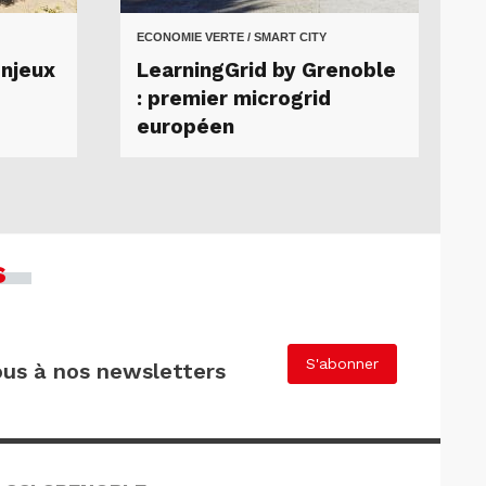
ECONOMIE VERTE / SMART CITY
enjeux
LearningGrid by Grenoble
: premier microgrid
européen
s
S'abonner
us à nos newsletters