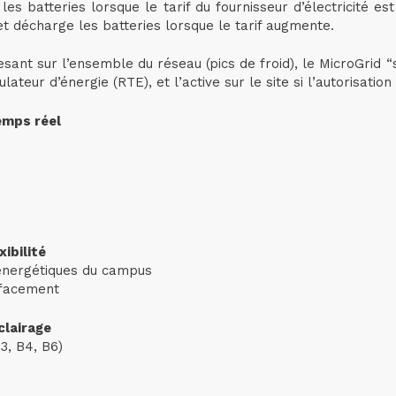
 les batteries lorsque le tarif du fournisseur d’électricité 
t décharge les batteries lorsque le tarif augmente.
ant sur l’ensemble du réseau (pics de froid), le MicroGrid “s’
lateur d’énergie (RTE), et l’active sur le site si l’autorisatio
emps réel
ibilité
énergétiques du campus
ffacement
clairage
B3, B4, B6)