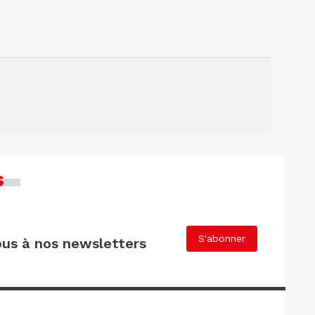
s
S'abonner
us à nos newsletters