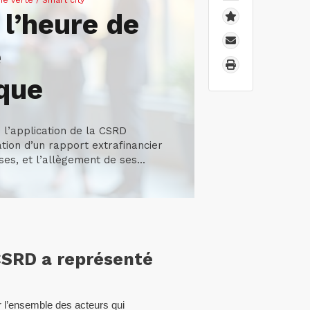
e verte / Smart city
 l’heure de
é
que
 l’application de la CSRD
ation d’un rapport extrafinancier
es, et l’allègement de ses...
 CSRD a représenté
r l’ensemble des acteurs qui