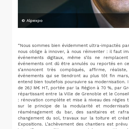
© Alpexpo
“Nous sommes bien évidemment ultra-impactés par la
nous oblige à innover, à nous réinventer : il faut 
événements digitaux, même s’ils ne remplacen
événements ont dû être annulés ou reportés en cet
s’annoncent très compliqués, affirme, réalist
événements qui se tiendront au plus tôt fin mars,
entend bien toutefois poursuivre sa modernisation. 
de 26,1 M€ HT, portée par la Région à 70 %, par G
répartissant entre la Ville de Grenoble et le Con
: rénovation complète et mise à niveau des régies
sur le principe de la modularité et modernisati
réaménagement du bar, des sanitaires et rafr
changement du sol, travaux sur la toiture et créa
Expositions. L’achèvement des chantiers est prévu