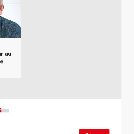
r au
le
s