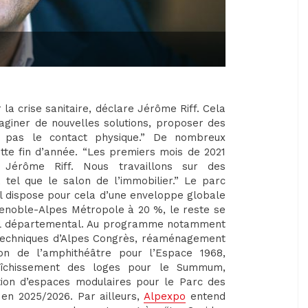
 crise sanitaire, déclare Jérôme Riff. Cela
imaginer de nouvelles solutions, proposer des
t pas le contact physique.” De nombreux
te fin d’année. “Les premiers mois de 2021
e, Jérôme Riff. Nous travaillons sur des
 tel que le salon de l’immobilier.” Le parc
Il dispose pour cela d’une enveloppe globale
renoble-Alpes Métropole à 20 %, le reste se
seil départemental. Au programme notamment
 techniques d’Alpes Congrès, réaménagement
on de l’amphithéâtre pour l’Espace 1968,
aîchissement des loges pour le Summum,
tion d’espaces modulaires pour le Parc des
 en 2025/2026. Par ailleurs,
Alpexpo
entend