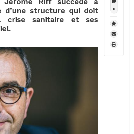
: Jérôme Riff succède à
e d’une structure qui doit
0
 crise sanitaire et ses
el.