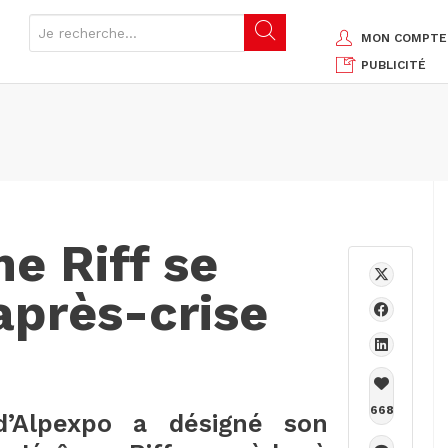
MON COMPTE
PUBLICITÉ
e Riff se
’après-crise
668
 d’Alpexpo a désigné son