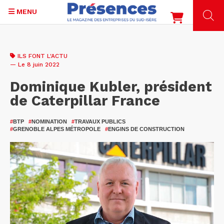
MENU
Aller
au
ILS FONT L'ACTU
contenu
— Le 8 juin 2022
principal
Dominique Kubler, président
de Caterpillar France
#
BTP
#
NOMINATION
#
TRAVAUX PUBLICS
#
GRENOBLE ALPES MÉTROPOLE
#
ENGINS DE CONSTRUCTION