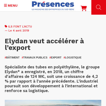
MENU
Aller
au
ILS FONT L'ACTU
contenu
— Le 4 avril 2019
principal
Elydan veut accélérer à
l’export
#
BÂTIMENT
#
TRAVAUX PUBLICS
#
EXPORT
#
LOGISTIQUE
Spécialiste des tubes en polyéthylène, le groupe
Elydan* a enregistré, en 2018, un chiffre
d’affaires de 124 M€, soit une croissance de 4,2
% par rapport à l’année précédente. L’industriel
poursuit son développement à l’international et
renforce sa logistique.