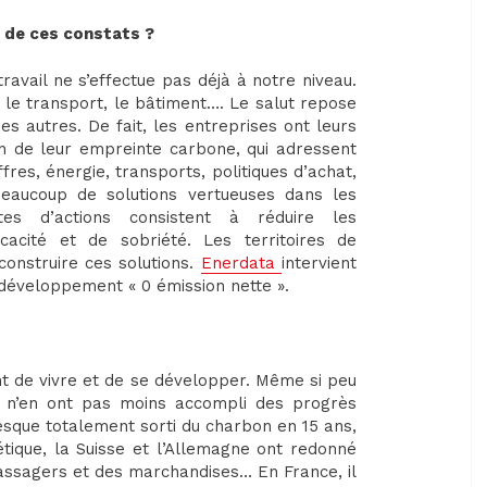
i de ces constats ?
 travail ne s’effectue pas déjà à notre niveau.
, le transport, le bâtiment…. Le salut repose
s autres. De fait, les entreprises ont leurs
n de leur empreinte carbone, qui adressent
res, énergie, transports, politiques d’achat,
à beaucoup de solutions vertueuses dans les
stes d’actions consistent à réduire les
acité et de sobriété. Les territoires de
construire ces solutions.
Enerdata
intervient
 développement « 0 émission nette ».
nt de vivre et de se développer. Même si peu
s n’en ont pas moins accompli des progrès
resque totalement sorti du charbon en 15 ans,
étique, la Suisse et l’Allemagne ont redonné
passagers et des marchandises… En France, il