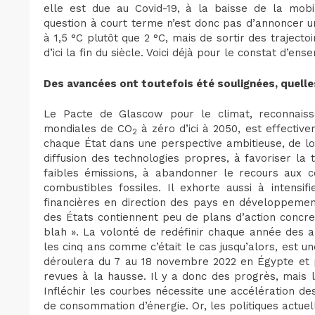
elle est due au Covid-19, à la baisse de la mobil
question à court terme n’est donc pas d’annoncer un
à 1,5 °C plutôt que 2 °C, mais de sortir des trajectoi
d’ici la fin du siècle. Voici déjà pour le constat d’ens
Des avancées ont toutefois été soulignées, quelle
Le Pacte de Glascow pour le climat, reconnaissa
mondiales de CO
à zéro d’ici à 2050, est effectivem
2
chaque État dans une perspective ambitieuse, de lon
diffusion des technologies propres, à favoriser la
faibles émissions, à abandonner le recours aux c
combustibles fossiles. Il exhorte aussi à intensi
financières en direction des pays en développeme
des États contiennent peu de plans d’action concret
blah ». La volonté de redéfinir chaque année des 
les cinq ans comme c’était le cas jusqu’alors, est
déroulera du 7 au 18 novembre 2022 en Égypte et p
revues à la hausse. Il y a donc des progrès, mais 
Infléchir les courbes nécessite une accélération d
de consommation d’énergie. Or, les politiques actue