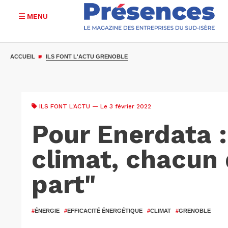
MENU
Aller
au
ACCUEIL
ILS FONT L'ACTU GRENOBLE
contenu
principal
ILS FONT L'ACTU
— Le 3 février 2022
Pour Enerdata :
climat, chacun 
part"
#
ÉNERGIE
#
EFFICACITÉ ÉNERGÉTIQUE
#
CLIMAT
#
GRENOBLE