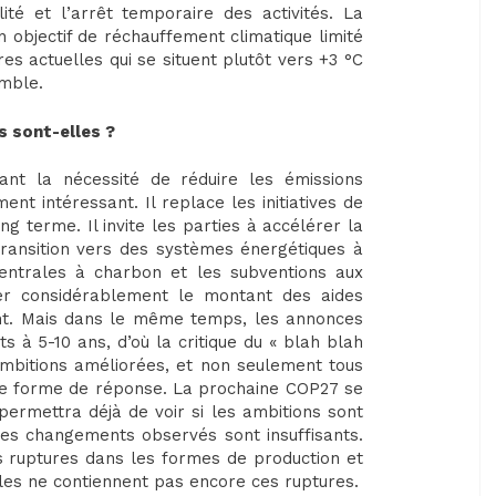
ité et l’arrêt temporaire des activités. La
 objectif de réchauffement climatique limité
res actuelles qui se situent plutôt vers +3 °C
emble.
s sont-elles ?
nt la nécessité de réduire les émissions
ent intéressant. Il replace les initiatives de
g terme. Il invite les parties à accélérer la
 transition vers des systèmes énergétiques à
entrales à charbon et les subventions aux
fier considérablement le montant des aides
nt. Mais dans le même temps, les annonces
s à 5-10 ans, d’où la critique du « blah blah
ambitions améliorées, et non seulement tous
 une forme de réponse. La prochaine COP27 se
ermettra déjà de voir si les ambitions sont
les changements observés sont insuffisants.
es ruptures dans les formes de production et
lles ne contiennent pas encore ces ruptures.