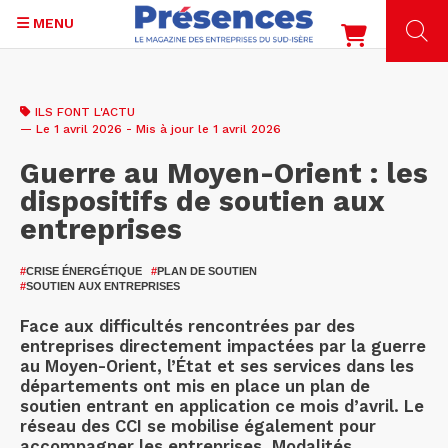
MENU
Aller
au
ILS FONT L'ACTU
contenu
— Le 1 avril 2026 - Mis à jour le 1 avril 2026
principal
Guerre au Moyen-Orient : les
dispositifs de soutien aux
entreprises
#
CRISE ÉNERGÉTIQUE
#
PLAN DE SOUTIEN
#
SOUTIEN AUX ENTREPRISES
Face aux difficultés rencontrées par des
entreprises directement impactées par la guerre
au Moyen-Orient, l’État et ses services dans les
départements ont mis en place un plan de
soutien entrant en application ce mois d’avril. Le
réseau des CCI se mobilise également pour
accompagner les entreprises. Modalités