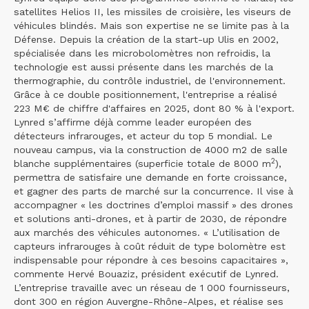
satellites Helios II, les missiles de croisière, les viseurs de
véhicules blindés. Mais son expertise ne se limite pas à la
Défense. Depuis la création de la start-up Ulis en 2002,
spécialisée dans les microbolomètres non refroidis, la
technologie est aussi présente dans les marchés de la
thermographie, du contrôle industriel, de l'environnement.
Grâce à ce double positionnement, l'entreprise a réalisé
223 M€ de chiffre d'affaires en 2025, dont 80 % à l'export.
Lynred s’affirme déjà comme leader européen des
détecteurs infrarouges, et acteur du top 5 mondial. Le
nouveau campus, via la construction de 4000 m2 de salle
2
blanche supplémentaires (superficie totale de 8000 m
),
permettra de satisfaire une demande en forte croissance,
et gagner des parts de marché sur la concurrence. Il vise à
accompagner « les doctrines d’emploi massif » des drones
et solutions anti-drones, et à partir de 2030, de répondre
aux marchés des véhicules autonomes. « L’utilisation de
capteurs infrarouges à coût réduit de type bolomètre est
indispensable pour répondre à ces besoins capacitaires »,
commente Hervé Bouaziz, président exécutif de Lynred.
L’entreprise travaille avec un réseau de 1 000 fournisseurs,
dont 300 en région Auvergne-Rhône-Alpes, et réalise ses