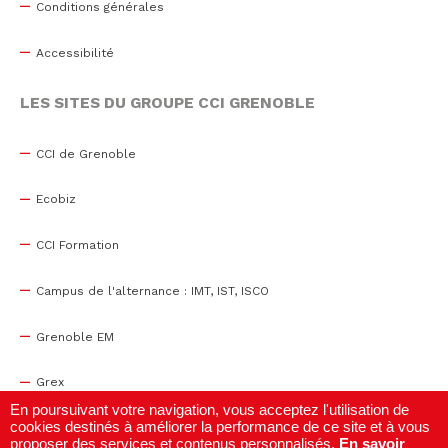
Conditions générales
Accessibilité
LES SITES DU GROUPE CCI GRENOBLE
CCI de Grenoble
Ecobiz
CCI Formation
Campus de l'alternance : IMT, IST, ISCO
Grenoble EM
Grex
En poursuivant votre navigation, vous acceptez l'utilisation de
cookies destinés à améliorer la performance de ce site et à vous
WTC Grenoble
proposer des services et contenus personnalisés.
En savoir