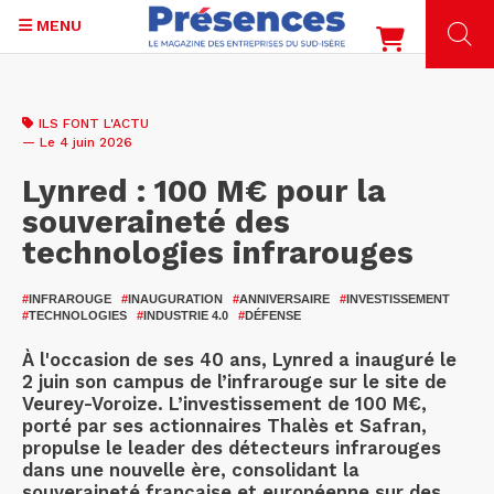
MENU
Aller
au
ILS FONT L'ACTU
contenu
— Le 4 juin 2026
principal
Lynred : 100 M€ pour la
souveraineté des
technologies infrarouges
#
INFRAROUGE
#
INAUGURATION
#
ANNIVERSAIRE
#
INVESTISSEMENT
#
TECHNOLOGIES
#
INDUSTRIE 4.0
#
DÉFENSE
À l'occasion de ses 40 ans, Lynred a inauguré le
2 juin son campus de l’infrarouge sur le site de
Veurey-Voroize. L’investissement de 100 M€,
porté par ses actionnaires Thalès et Safran,
propulse le leader des détecteurs infrarouges
dans une nouvelle ère, consolidant la
souveraineté française et européenne sur des