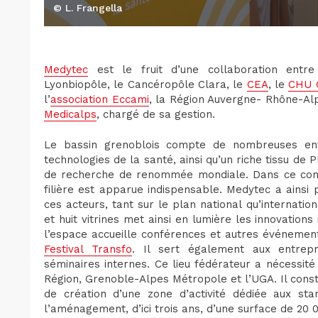
© L. Frangella
Medytec
est le fruit d’une collaboration entr
Lyonbiopôle, le Cancéropôle Clara, le
CEA
, le
CHU 
l’
association Eccami
, la Région Auvergne- Rhône-Al
Medicalps
, chargé de sa gestion.
Le bassin grenoblois compte de nombreuses ent
technologies de la santé, ainsi qu’un riche tissu de
de recherche de renommée mondiale. Dans ce contex
filière est apparue indispensable. Medytec a ainsi 
ces acteurs, tant sur le plan national qu’internati
et huit vitrines met ainsi en lumière les innovations
l’espace accueille conférences et autres événement
Festival Transfo
. Il sert également aux entrepr
séminaires internes. Ce lieu fédérateur a nécessit
Région, Grenoble-Alpes Métropole et l’UGA. Il const
de création d’une zone d’activité dédiée aux sta
l’aménagement, d’ici trois ans, d’une surface de 20