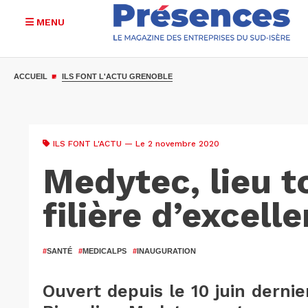
MENU
Aller
au
ACCUEIL
ILS FONT L'ACTU GRENOBLE
contenu
principal
ILS FONT L'ACTU
— Le 2 novembre 2020
Medytec, lieu 
filière d’excell
#
SANTÉ
#
MEDICALPS
#
INAUGURATION
Ouvert depuis le 10 juin dernie