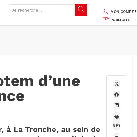
MON COMPTE
PUBLICITÉ
totem d’une
ence
597
r, à La Tronche, au sein de