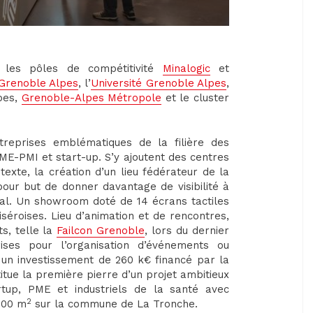
e les pôles de compétitivité
Minalogic
et
Grenoble Alpes
, l’
Université Grenoble Alpes
,
pes,
Grenoble-Alpes Métropole
et le cluster
reprises emblématiques de la filière des
 PME-PMI et start-up. S’y ajoutent des centres
te, la création d’un lieu fédérateur de la
pour but de donner davantage de visibilité à
onal. Un showroom doté de 14 écrans tactiles
 iséroises. Lieu d’animation et de rencontres,
s, telle la
Failcon Grenoble
, lors du dernier
ises pour l’organisation d’événements ou
é un investissement de 260 k€ financé par la
itue la première pierre d’un projet ambitieux
rtup, PME et industriels de la santé avec
2
 000 m
sur la commune de La Tronche.