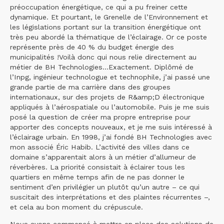
préoccupation énergétique, ce qui a pu freiner cette
dynamique. Et pourtant, le Grenelle de l’Environnement et
les législations portant sur la transition énergétique ont
très peu abordé la thématique de l’éclairage. Or ce poste
représente près de 40 % du budget énergie des
municipalités !Voilà donc qui nous relie directement au
métier de BH Technologies…Exactement. Diplômé de
l’Inpg, ingénieur technologue et technophile, j’ai passé une
grande partie de ma carrière dans des groupes
internationaux, sur des projets de R&amp;D électronique
appliqués à l’aérospatiale ou l’automobile. Puis je me suis
posé la question de créer ma propre entreprise pour
apporter des concepts nouveaux, et je me suis intéressé à
l’éclairage urbain. En 1998, j’ai fondé BH Technologies avec
mon associé Éric Habib. L’activité des villes dans ce
domaine s’apparentait alors à un métier d’allumeur de
réverbères. La priorité consistait à éclairer tous les
quartiers en même temps afin de ne pas donner le
sentiment d’en privilégier un plutôt qu’un autre – ce qui
suscitait des interprétations et des plaintes récurrentes –,
et cela au bon moment du crépuscule.
Nous avons commencé à mettre en place des solutions de