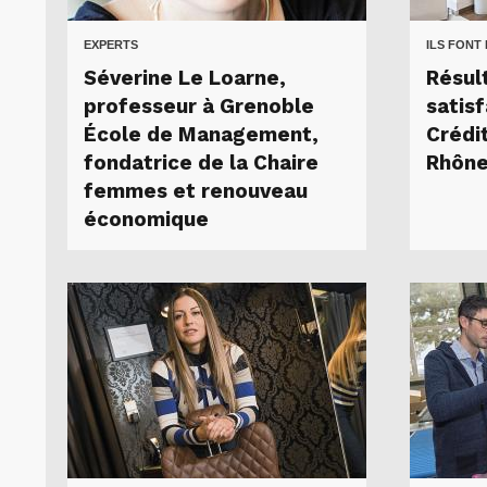
EXPERTS
ILS FONT
Séverine Le Loarne,
Résul
professeur à Grenoble
satisf
École de Management,
Crédi
fondatrice de la Chaire
Rhône
femmes et renouveau
économique