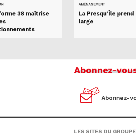
ON
AMÉNAGEMENT
forme 38 maîtrise
La Presqu’Île prend 
les
large
tionnements
Abonnez-vou
Abonnez-vo
LES SITES DU GROUPE