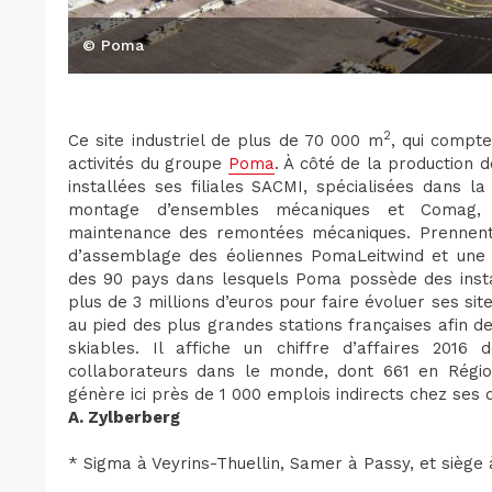
© Poma
2
Ce site industriel de plus de 70 000 m
, qui compte
activités du groupe
Poma
. À côté de la production 
installées ses filiales SACMI, spécialisées dans 
montage d’ensembles mécaniques et Comag, sp
maintenance des remontées mécaniques. Prennent 
d’assemblage des éoliennes PomaLeitwind et une p
des 90 pays dans lesquels Poma possède des install
plus de 3 millions d’euros pour faire évoluer ses s
au pied des plus grandes stations françaises afin 
skiables. Il affiche un chiffre d’affaires 2016 
collaborateurs dans le monde, dont 661 en Rég
génère ici près de 1 000 emplois indirects chez ses d
A. Zylberberg
* Sigma à Veyrins-Thuellin, Samer à Passy, et siège