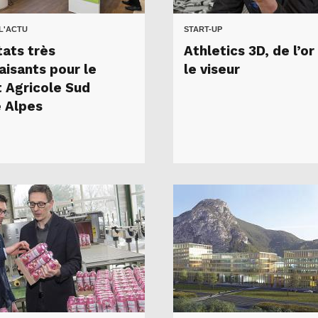
 L'ACTU
START-UP
tats très
Athletics 3D, de l’or
aisants pour le
le viseur
t Agricole Sud
 Alpes