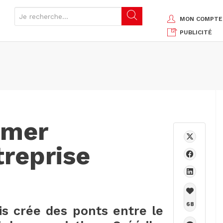
MON COMPTE
PUBLICITÉ
rmer
treprise
68
is crée des ponts entre le