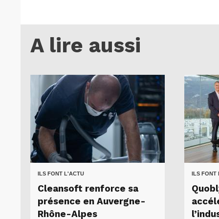
A lire aussi
ILS FONT L'ACTU
ILS FONT
Cleansoft renforce sa
Quobl
présence en Auvergne-
accél
Rhône-Alpes
l’indu