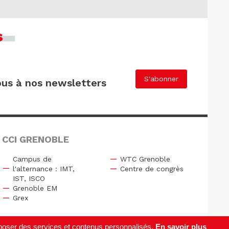
s
S'abonner
us à nos newsletters
 CCI GRENOBLE
Campus de
WTC Grenoble
l'alternance : IMT,
Centre de congrès
IST, ISCO
Grenoble EM
Grex
roposer des services et contenus personnalisés.
En savoir plus