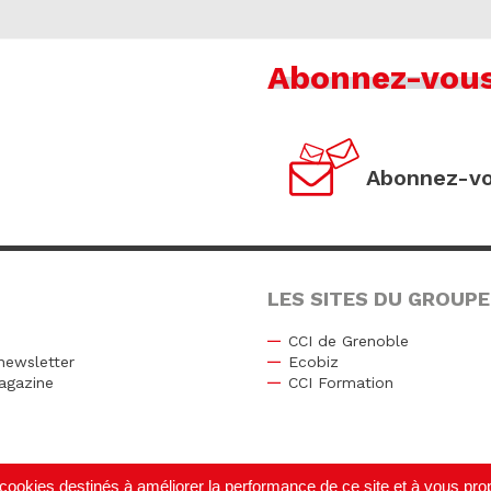
Abonnez-vou
Abonnez-vo
LES SITES DU GROUPE
CCI de Grenoble
newsletter
Ecobiz
agazine
CCI Formation
r
de cookies destinés à améliorer la performance de ce site et à vous p