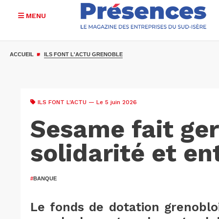
MENU
Aller
au
ACCUEIL
ILS FONT L'ACTU GRENOBLE
contenu
principal
ILS FONT L'ACTU
— Le 5 juin 2026
Sesame fait ge
solidarité et en
#
BANQUE
Le fonds de dotation grenoblo