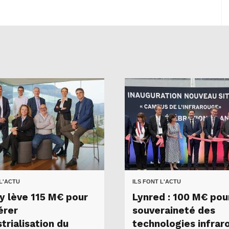
 L'ACTU
ILS FONT L'ACTU
y lève 115 M€ pour
Lynred : 100 M€ pour
érer
souveraineté des
strialisation du
technologies infrar