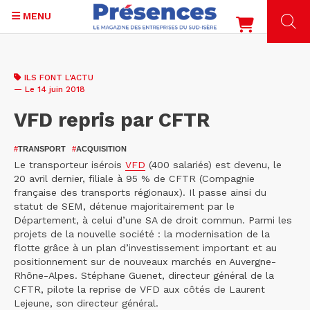
MENU
Aller
au
ILS FONT L'ACTU
contenu
— Le 14 juin 2018
principal
VFD repris par CFTR
#
TRANSPORT
#
ACQUISITION
Le transporteur isérois
VFD
(400 salariés) est devenu, le
20 avril dernier, filiale à 95 % de CFTR (Compagnie
française des transports régionaux). Il passe ainsi du
statut de SEM, détenue majoritairement par le
Département, à celui d’une SA de droit commun. Parmi les
projets de la nouvelle société : la modernisation de la
flotte grâce à un plan d’investissement important et au
positionnement sur de nouveaux marchés en Auvergne-
Rhône-Alpes. Stéphane Guenet, directeur général de la
CFTR, pilote la reprise de VFD aux côtés de Laurent
Lejeune, son directeur général.