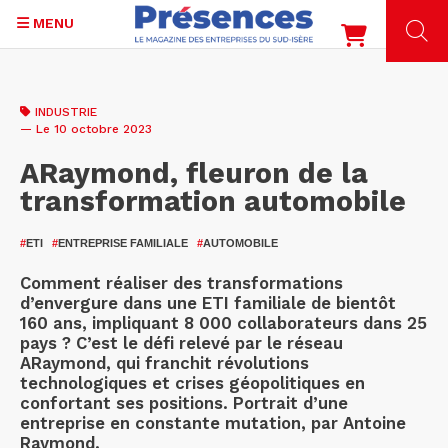
MENU
Aller
au
INDUSTRIE
contenu
— Le 10 octobre 2023
principal
ARaymond, fleuron de la
transformation automobile
#
ETI
#
ENTREPRISE FAMILIALE
#
AUTOMOBILE
Comment réaliser des transformations
d’envergure dans une ETI familiale de bientôt
160 ans, impliquant 8 000 collaborateurs dans 25
pays ? C’est le défi relevé par le réseau
ARaymond, qui franchit révolutions
technologiques et crises géopolitiques en
confortant ses positions. Portrait d’une
entreprise en constante mutation, par Antoine
Raymond.