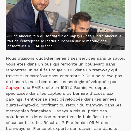
Julien Ancelin, fils du fondateur de Capsys Jean-Pierre Ancelin, a
fait de l’entreprise le leader européen sur le marché des
détecteurs © J.-M. Blache
Nous utilisons quotidiennement ses services sans le savoir.
Vous êtes dans un bus qui remonte un boulevard sans
rencontrer un seul feu rouge ? Ou dans un tramway qui
traverse un carrefour sans encombre ? Cela ne relève pas
du hasard, mais bien d’une technologie développée par
Capsys
, une PME créée en 1991 à Bernin. Au départ
spécialisée dans les capteurs de barrière d’accès aux
parkings, l’entreprise s’est développée dans les années
quatre-vingt-dix, profitant du retour du tramway dans les
métropoles françaises. Capsys a mis au point des
solutions de détection permettant de fluidifier et de
sécuriser le trafic. Résultat ? Elle équipe 95 % des
tramways en France et exporte son savoir-faire dans le