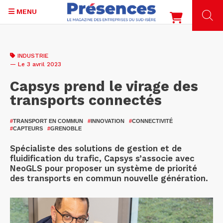
MENU
Aller
au
INDUSTRIE
contenu
— Le 3 avril 2023
principal
Capsys prend le virage des
transports connectés
#
TRANSPORT EN COMMUN
#
INNOVATION
#
CONNECTIVITÉ
#
CAPTEURS
#
GRENOBLE
Spécialiste des solutions de gestion et de
fluidification du trafic, Capsys s’associe avec
NeoGLS pour proposer un système de priorité
des transports en commun nouvelle génération.