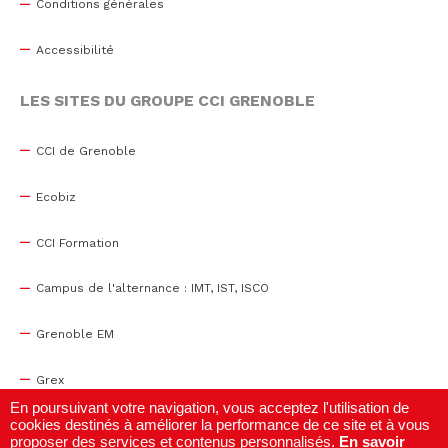
Conditions générales
Accessibilité
LES SITES DU GROUPE CCI GRENOBLE
CCI de Grenoble
Ecobiz
CCI Formation
Campus de l'alternance : IMT, IST, ISCO
Grenoble EM
Grex
En poursuivant votre navigation, vous acceptez l'utilisation de
cookies destinés à améliorer la performance de ce site et à vous
WTC Grenoble
proposer des services et contenus personnalisés.
En savoir