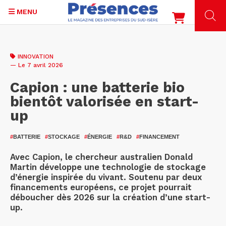
MENU
Aller
au
INNOVATION
contenu
— Le 7 avril 2026
principal
Capion : une batterie bio
bientôt valorisée en start-
up
#
BATTERIE
#
STOCKAGE
#
ÉNERGIE
#
R&D
#
FINANCEMENT
Avec Capion, le chercheur australien Donald
Martin développe une technologie de stockage
d’énergie inspirée du vivant. Soutenu par deux
financements européens, ce projet pourrait
déboucher dès 2026 sur la création d’une start-
up.