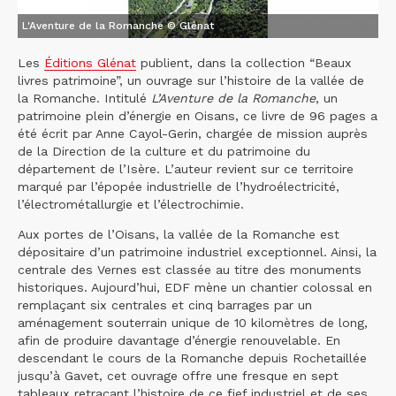
L'Aventure de la Romanche © Glénat
Les
Éditions Glénat
publient, dans la collection “Beaux
livres patrimoine”, un ouvrage sur l’histoire de la vallée de
la Romanche. Intitulé
L’Aventure de la Romanche
, un
patrimoine plein d’énergie en Oisans, ce livre de 96 pages a
été écrit par Anne Cayol-Gerin, chargée de mission auprès
de la Direction de la culture et du patrimoine du
département de l’Isère. L’auteur revient sur ce territoire
marqué par l’épopée industrielle de l’hydroélectricité,
l’électrométallurgie et l’électrochimie.
Aux portes de l’Oisans, la vallée de la Romanche est
dépositaire d’un patrimoine industriel exceptionnel. Ainsi, la
centrale des Vernes est classée au titre des monuments
historiques. Aujourd’hui, EDF mène un chantier colossal en
remplaçant six centrales et cinq barrages par un
aménagement souterrain unique de 10 kilomètres de long,
afin de produire davantage d’énergie renouvelable. En
descendant le cours de la Romanche depuis Rochetaillée
jusqu’à Gavet, cet ouvrage offre une fresque en sept
tableaux retraçant l’histoire de ce fief industriel et de ses