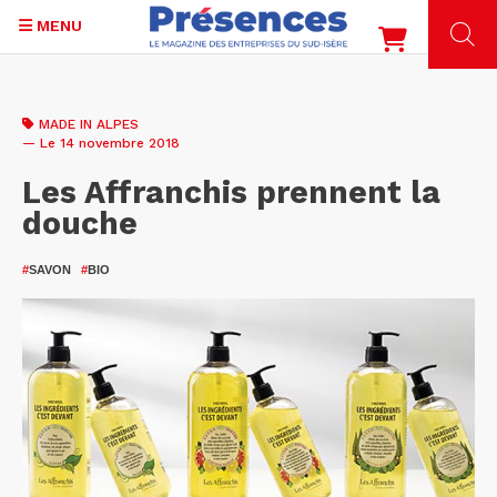
MENU
Aller
au
MADE IN ALPES
contenu
— Le 14 novembre 2018
principal
Les Affranchis prennent la
douche
#
SAVON
#
BIO