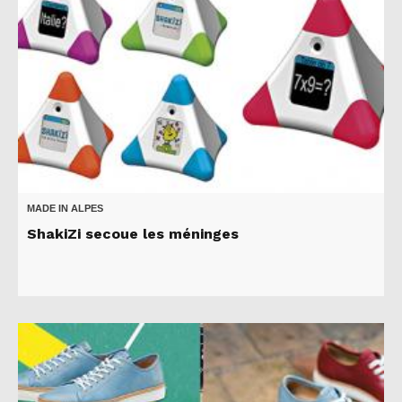
MADE IN ALPES
ShakiZi secoue les méninges