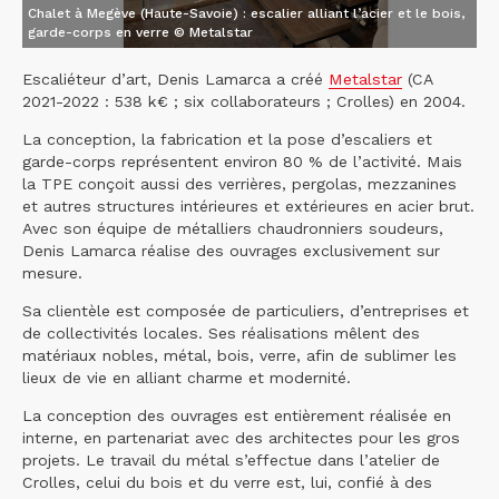
Chalet à Megève (Haute-Savoie) : escalier alliant l’acier et le bois,
garde-corps en verre © Metalstar
Escaliéteur d’art, Denis Lamarca a créé
Metalstar
(CA
2021-2022 : 538 k€ ; six collaborateurs ; Crolles) en 2004.
La conception, la fabrication et la pose d’escaliers et
garde-corps représentent environ 80 % de l’activité. Mais
la TPE conçoit aussi des verrières, pergolas, mezzanines
et autres structures intérieures et extérieures en acier brut.
Avec son équipe de métalliers chaudronniers soudeurs,
Denis Lamarca réalise des ouvrages exclusivement sur
mesure.
Sa clientèle est composée de particuliers, d’entreprises et
de collectivités locales. Ses réalisations mêlent des
matériaux nobles, métal, bois, verre, afin de sublimer les
lieux de vie en alliant charme et modernité.
La conception des ouvrages est entièrement réalisée en
interne, en partenariat avec des architectes pour les gros
projets. Le travail du métal s’effectue dans l’atelier de
Crolles, celui du bois et du verre est, lui, confié à des