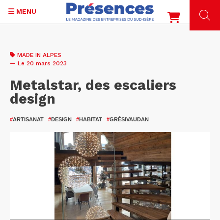
MENU
Aller
au
MADE IN ALPES
contenu
— Le 20 mars 2023
principal
Metalstar, des escaliers
design
#
ARTISANAT
#
DESIGN
#
HABITAT
#
GRÉSIVAUDAN