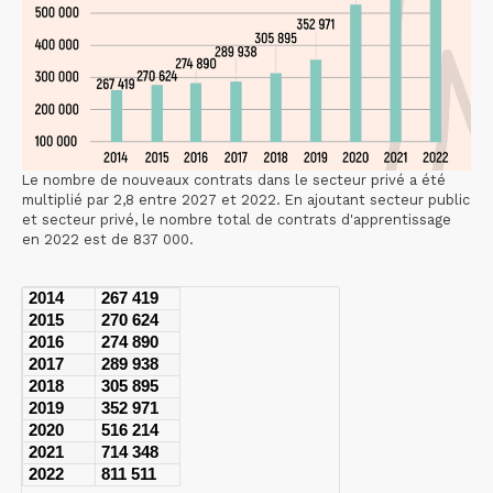
Le nombre de nouveaux contrats dans le secteur privé a été
multiplié par 2,8 entre 2027 et 2022. En ajoutant secteur public
et secteur privé, le nombre total de contrats d'apprentissage
en 2022 est de 837 000.
2014
267 419
2015
270 624
2016
274 890
2017
289 938
2018
305 895
2019
352 971
2020
516 214
2021
714 348
2022
811 511