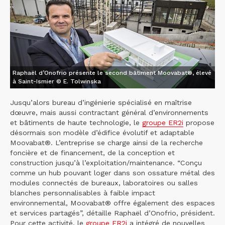
Raphaël d’Onofrio présente le second bâtiment Moovabat®, élevé
à Saint-Ismier © E. Tolwinska
Jusqu’alors bureau d’ingénierie spécialisé en maîtrise
dœuvre, mais aussi contractant général d’environnements
et bâtiments de haute technologie, le
groupe ER2i
propose
désormais son modèle d’édifice évolutif et adaptable
Moovabat®. L’entreprise se charge ainsi de la recherche
foncière et de financement, de la conception et
construction jusqu’à l’exploitation/maintenance. “Conçu
comme un hub pouvant loger dans son ossature métal des
modules connectés de bureaux, laboratoires ou salles
blanches personnalisables à faible impact
environnemental, Moovabat® offre également des espaces
et services partagés”, détaille Raphaël d’Onofrio, président.
Pour cette activité, le
groupe ER2i
a intégré de nouvelles