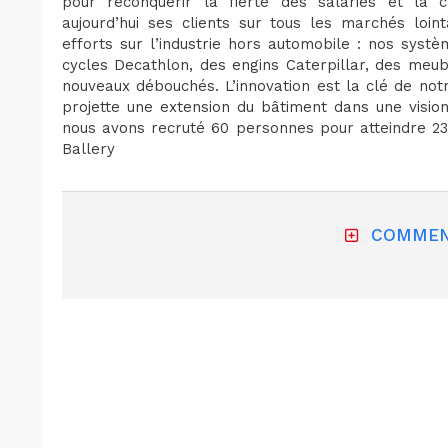
pour reconquérir la fierté des salariés et la
aujourd’hui ses clients sur tous les marchés loin
efforts sur l’industrie hors automobile : nos sys
cycles Decathlon, des engins Caterpillar, des me
nouveaux débouchés. L’innovation est la clé de notr
projette une extension du bâtiment dans une visi
nous avons recruté 60 personnes pour atteindre 230
Ballery
COMMEN