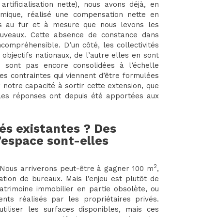
rtificialisation nette), nous avons déjà, en
omique, réalisé une compensation nette en
is au fur et à mesure que nous levons les
ouveaux. Cette absence de constance dans
incompréhensible. D’un côté, les collectivités
objectifs nationaux, de l’autre elles en sont
 sont pas encore consolidées à l’échelle
les contraintes qui viennent d’être formulées
r notre capacité à sortir cette extension, que
s les réponses ont depuis été apportées aux
tés existantes ? Des
l’espace sont-elles
2
. Nous arriverons peut-être à gagner 100 m
,
ation de bureaux. Mais l’enjeu est plutôt de
patrimoine immobilier en partie obsolète, ou
ts réalisés par les propriétaires privés.
iliser les surfaces disponibles, mais ces