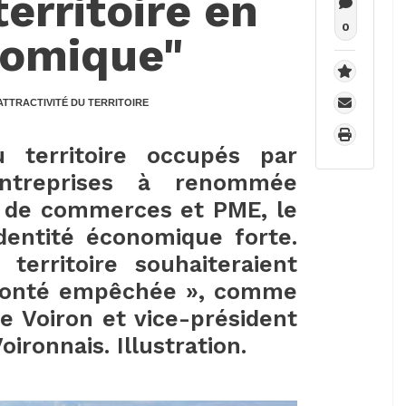
erritoire en
0
nomique"
ATTRACTIVITÉ DU TERRITOIRE
territoire occupés par
’entreprises à renommée
ié de commerces et PME, le
dentité économique forte.
erritoire souhaiteraient
olonté empêchée », comme
de Voiron et vice-président
ironnais. Illustration.