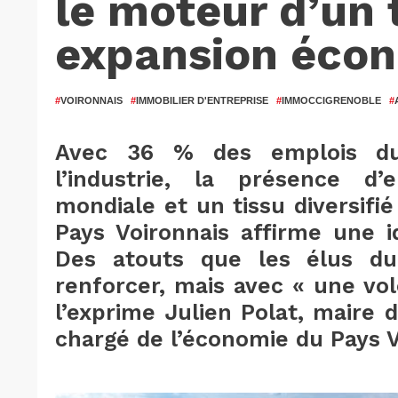
le moteur d’un t
expansion éco
#
VOIRONNAIS
#
IMMOBILIER D'ENTREPRISE
#
IMMOCCIGRENOBLE
#
Avec 36 % des emplois du 
l’industrie, la présence d
mondiale et un tissu diversif
Pays Voironnais affirme une i
Des atouts que les élus du t
renforcer, mais avec « une v
l’exprime Julien Polat, maire 
chargé de l’économie du Pays Vo