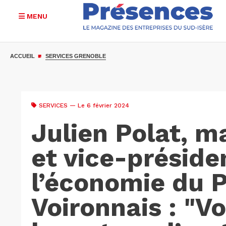
MENU
Aller
au
ACCUEIL
SERVICES GRENOBLE
contenu
principal
SERVICES
— Le 6 février 2024
Julien Polat, m
et vice-préside
l’économie du 
Voironnais : "V