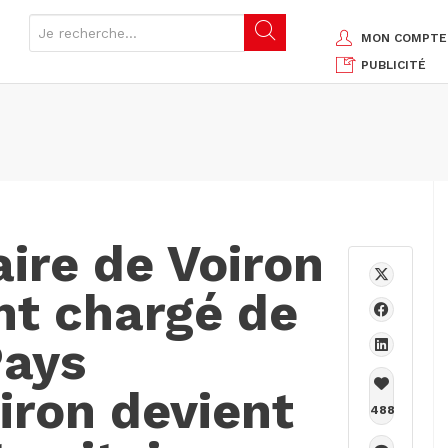
MON COMPTE
PUBLICITÉ
aire de Voiron
nt chargé de
Pays
oiron devient
488