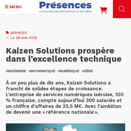
MENU
Aller
au
SERVICES
contenu
— Le 28 mai 2025
principal
Kaizen Solutions prospère
dans l’excellence technique
#
INGÉNIERIE
#
INFORMATIQUE
#
NUMÉRIQUE
#
ISÈRE
À un peu plus de dix ans, Kaizen Solutions a
franchi de solides étapes de croissance.
L’entreprise de services numériques iséroise, 100
% française, compte aujourd’hui 300 salariés et
un chiffre d’affaires de 25,5 M€. Avec l’ambition
de devenir une « référence nationale ».