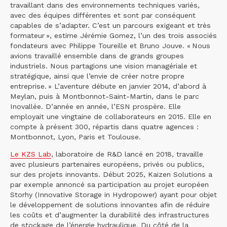
travaillant dans des environnements techniques variés,
avec des équipes différentes et sont par conséquent
capables de s’adapter. C’est un parcours exigeant et très
formateur », estime Jérémie Gomez, l’un des trois associés
fondateurs avec Philippe Toureille et Bruno Jouve. « Nous
avions travaillé ensemble dans de grands groupes
industriels. Nous partagions une vision managériale et
stratégique, ainsi que l’envie de créer notre propre
entreprise. » L’aventure débute en janvier 2014, d’abord à
Meylan, puis à Montbonnot-Saint-Martin, dans le parc
Inovallée. D’année en année, l’ESN prospère. Elle
employait une vingtaine de collaborateurs en 2015. Elle en
compte à présent 300, répartis dans quatre agences :
Montbonnot, Lyon, Paris et Toulouse.
Le KZS Lab
, laboratoire de R&D lancé en 2018, travaille
avec plusieurs partenaires européens, privés ou publics,
sur des projets innovants. Début 2025, Kaizen Solutions a
par exemple annoncé sa participation au projet européen
Storhy (Innovative Storage in Hydropower) ayant pour objet
le développement de solutions innovantes afin de réduire
les coûts et d’augmenter la durabilité des infrastructures
de stockage de l’énergie hydraulique. Du côté de la