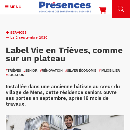
MENU
Aller
au
SERVICES
contenu
— Le 2 septembre 2020
principal
Label Vie en Trièves, comme
sur un plateau
#
TRIÈVES
#
SENIOR
#
RÉNOVATION
#
SILVER ÉCONOMIE
#
IMMOBILIER
#
LOCATION
Installée dans une ancienne bâtisse au cœur du
village de Mens, cette résidence seniors ouvre
ses portes en septembre, après 18 mois de
travaux.