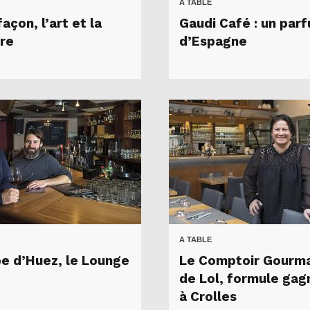
A TABLE
açon, l’art et la
Gaudi Café : un par
re
d’Espagne
A TABLE
lpe d’Huez, le Lounge
Le Comptoir Gourm
de Lol, formule gag
à Crolles