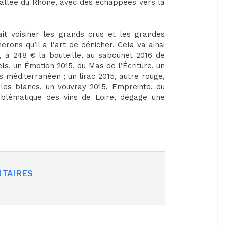
vallée du Rhône, avec des échappées vers la
ait voisiner les grands crus et les grandes
rons qu’il a l’art de dénicher. Cela va ainsi
 à 248 € la bouteille, au sabounet 2016 de
s, un Émotion 2015, du Mas de l’Écriture, un
ès méditerranéen ; un lirac 2015, autre rouge,
 les blancs, un vouvray 2015, Empreinte, du
blématique des vins de Loire, dégage une
TAIRES