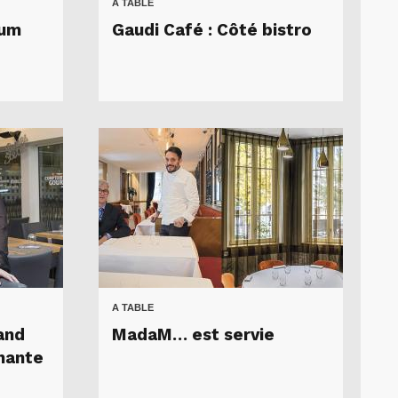
A TABLE
fum
Gaudi Café : Côté bistro
A TABLE
and
MadaM… est servie
nante