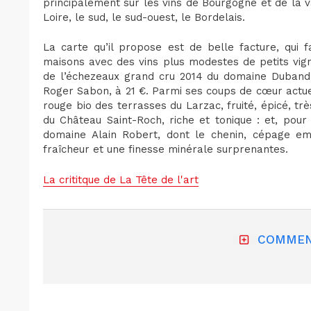
principalement sur les vins de Bourgogne et de la 
Loire, le sud, le sud-ouest, le Bordelais.
La carte qu’il propose est de belle facture, qui f
maisons avec des vins plus modestes de petits vigne
de l’échezeaux grand cru 2014 du domaine Duband,
Roger Sabon, à 21 €. Parmi ses coups de cœur actuel
rouge bio des terrasses du Larzac, fruité, épicé, tr
du Château Saint-Roch, riche et tonique : et, pour
domaine Alain Robert, dont le chenin, cépage em
fraîcheur et une finesse minérale surprenantes.
La crititque de La Tête de l'art
COMMEN