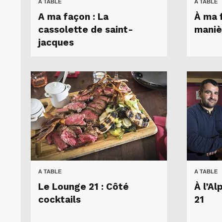
A TABLE
A TABLE
A ma façon : La
À ma f
cassolette de saint-
maniè
jacques
A TABLE
A TABLE
Le Lounge 21 : Côté
À l’A
cocktails
21