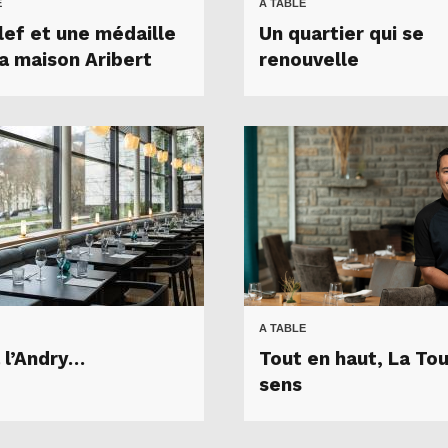
E
A TABLE
lef et une médaille
Un quartier qui se
la maison Aribert
renouvelle
A TABLE
à l’Andry…
Tout en haut, La To
sens