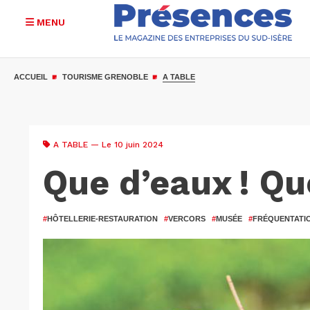
MENU
Aller
au
ACCUEIL
TOURISME GRENOBLE
A TABLE
contenu
principal
A TABLE
— Le 10 juin 2024
Que d’eaux ! Qu
#
HÔTELLERIE-RESTAURATION
#
VERCORS
#
MUSÉE
#
FRÉQUENTATI