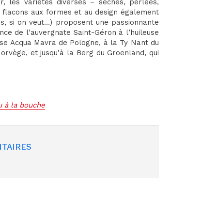
, les variétés diverses – sèches, perlées,
s flacons aux formes et au design également
es, si on veut…) proposent une passionnante
ance de l’auvergnate Saint-Géron à l’huileuse
use Acqua Mavra de Pologne, à la Ty Nant du
orvège, et jusqu’à la Berg du Groenland, qui
au à la bouche
TAIRES