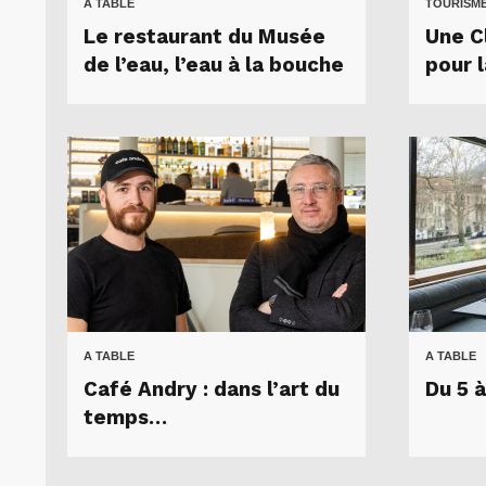
A TABLE
TOURISM
Le restaurant du Musée
Une C
de l’eau, l’eau à la bouche
pour 
A TABLE
A TABLE
Café Andry : dans l’art du
Du 5 
temps…