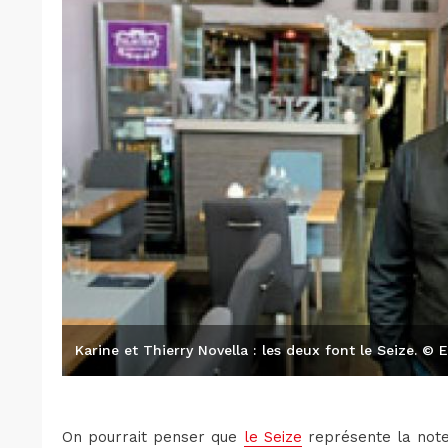
Karine et Thierry Novella : les deux font le Seize. © 
​On pourrait penser que
le Seize
représente la note 