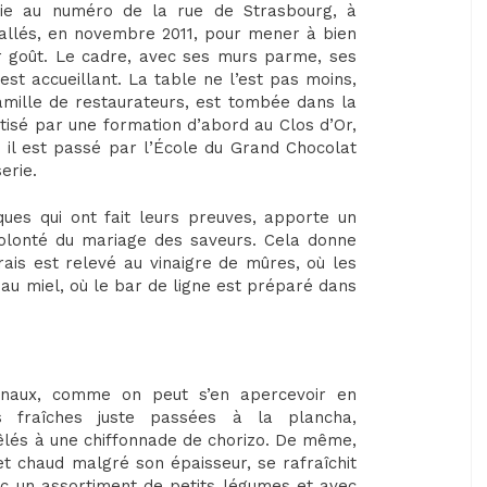
oie au numéro de la rue de Strasbourg, à
tallés, en novembre 2011, pour mener à bien
eur goût. Le cadre, avec ses murs parme, ses
 est accueillant. La table ne l’est pas moins,
famille de restaurateurs, est tombée dans la
tisé par une formation d’abord au Clos d’Or,
n, il est passé par l’École du Grand Chocolat
erie.
ques qui ont fait leurs preuves, apporte un
 volonté du mariage des saveurs. Cela donne
frais est relevé au vinaigre de mûres, où les
au miel, où le bar de ligne est préparé dans
ginaux, comme on peut s’en apercevoir en
 fraîches juste passées à la plancha,
és à une chiffonnade de chorizo. De même,
 et chaud malgré son épaisseur, se rafraîchit
c un assortiment de petits légumes et avec