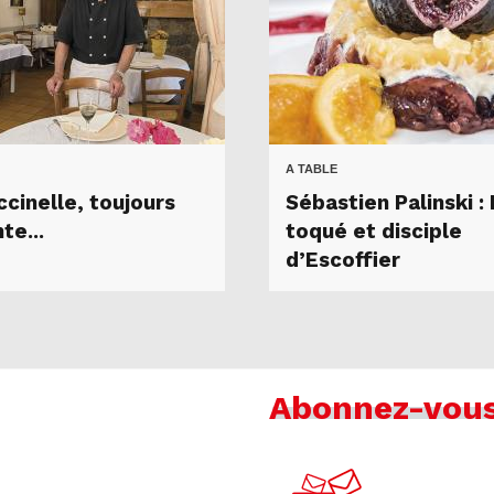
A TABLE
ccinelle, toujours
Sébastien Palinski :
te...
toqué et disciple
d’Escoffier
Abonnez-vou