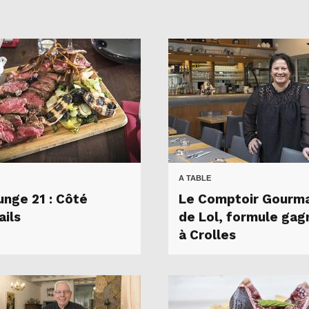
A TABLE
unge 21 : Côté
Le Comptoir Gourm
ails
de Lol, formule gag
à Crolles