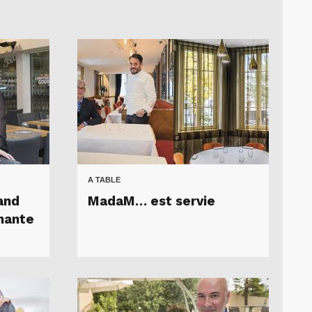
A TABLE
and
MadaM… est servie
nante