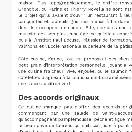
maison. Plus topographiquement, le chiffre renv
Grenoble, où Karine et Thierry Novella se sont ins
le projet qu’ils avaient d’ouvrir un restaurant à l
banquettes et fauteuils gris, ses menus à l’ardoise,
dont ils s’occupent en couple. Elle, née dans une 
marmite dès son plus jeune âge, ce qu’elle a concré
puis à l’Institut Paul Bocuse. Pâtissier de formatio
Valrhona et l’École nationale supérieure de la pâtiss
Côté cuisine, Karine, tout en proposant des classi
petit grain d’interprétation personnelle, jouant à
une cuisine fraîcheur, vive, enjouée, où le saumon 
côtelettes d’agneau à la plancha sont caramélisées 
une sauce au citron vert.
Des accords originaux
Ce qui ne manque pas d’offrir des accords ori
commençant par une salade de Saint-Jacques
qu’accompagnent pamplemousse, pêche et figue mêl
le beau pavé de taureau qui suit, cuit juste à point
d’une glace à la moutarde qui fait bon ménage ave