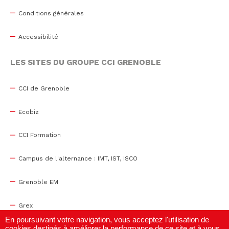
Conditions générales
Accessibilité
LES SITES DU GROUPE CCI GRENOBLE
CCI de Grenoble
Ecobiz
CCI Formation
Campus de l'alternance : IMT, IST, ISCO
Grenoble EM
Grex
En poursuivant votre navigation, vous acceptez l'utilisation de
cookies destinés à améliorer la performance de ce site et à vous
WTC Grenoble