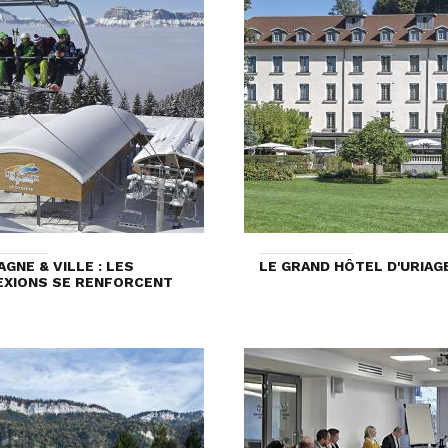
GNE & VILLE : LES
LE GRAND HÔTEL D'URIAG
XIONS SE RENFORCENT