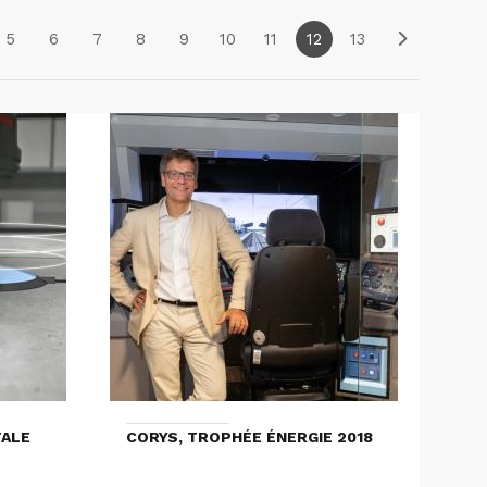
5
6
7
8
9
10
11
12
13
TALE
CORYS, TROPHÉE ÉNERGIE 2018