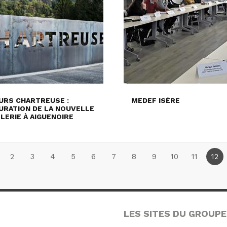
URS CHARTREUSE :
MEDEF ISÈRE
URATION DE LA NOUVELLE
LLERIE À AIGUENOIRE
2
3
4
5
6
7
8
9
10
11
12
LES SITES DU GROUPE