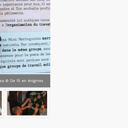
ésa © De fil en énigmes