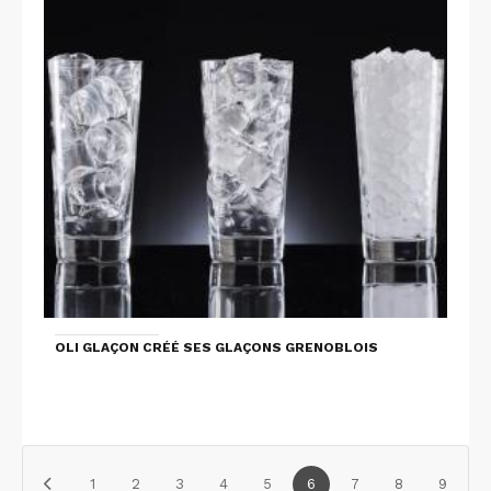
OLI GLAÇON CRÉÉ SES GLAÇONS GRENOBLOIS
1
2
3
4
5
6
7
8
9