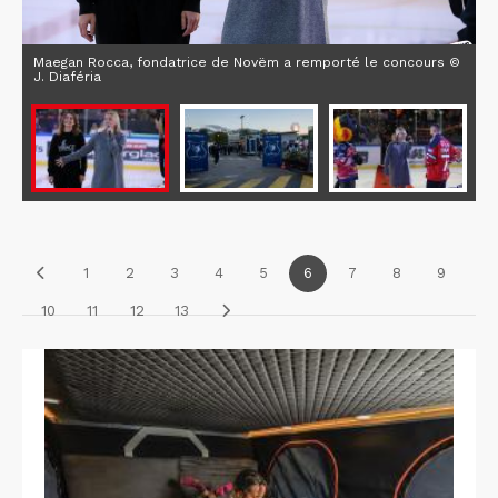
Maegan Rocca, fondatrice de Novëm a remporté le concours ©
J. Diaféria
1
2
3
4
5
6
7
8
9
10
11
12
13