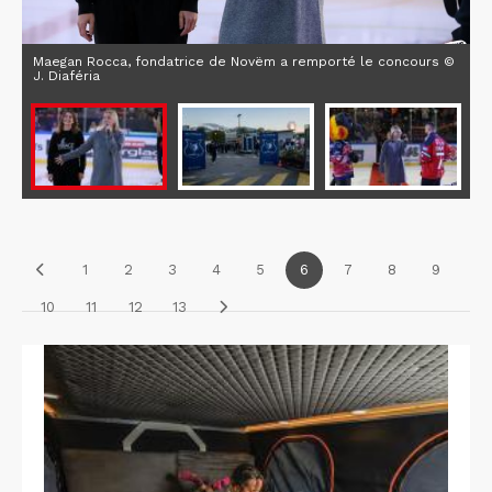
Maegan Rocca, fondatrice de Novëm a remporté le concours ©
J. Diaféria
1
2
3
4
5
6
7
8
9
10
11
12
13