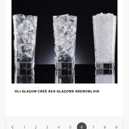
OLI GLAÇON CRÉÉ SES GLAÇONS GRENOBLOIS
1
2
3
4
5
6
7
8
9