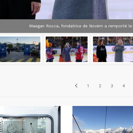
Maegan Rocca, fondatrice de Novëm a remporté le 
1
2
3
4