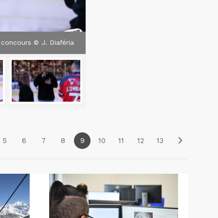
concours © J. Diaféria
5
6
7
8
9
10
11
12
13