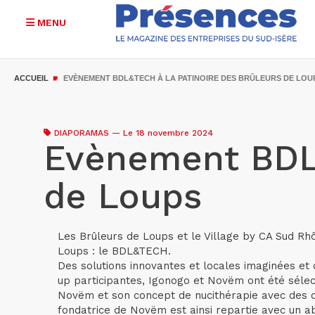
MENU
Aller
au
ACCUEIL
EVÈNEMENT BDL&TECH À LA PATINOIRE DES BRÛLEURS DE LOU
contenu
principal
DIAPORAMAS
—
Le 18 novembre 2024
Evènement BDL&
de Loups
Les Brûleurs de Loups et le Village by CA Sud Rhô
Loups : le BDL&TECH.
Des solutions innovantes et locales imaginées et
up participantes, Igonogo et Novëm ont été sélec
Novëm et son concept de nucithérapie avec des c
fondatrice de Novëm est ainsi repartie avec un a