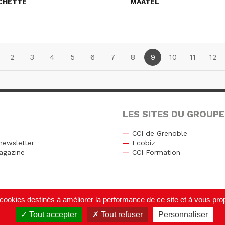
CHETTE
MAATEL
2
3
4
5
6
7
8
9
10
11
12
LES SITES DU GROUPE
CCI de Grenoble
newsletter
Ecobiz
agazine
CCI Formation
r
de cookies destinés à améliorer la performance de ce site et à vous p
Tout accepter
Tout refuser
Personnaliser