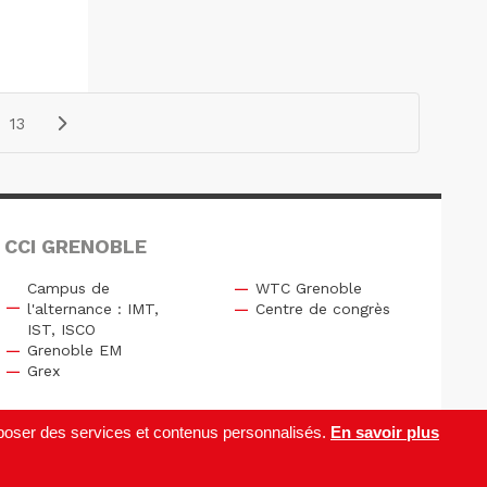
13
 CCI GRENOBLE
Campus de
WTC Grenoble
l'alternance : IMT,
Centre de congrès
IST, ISCO
Grenoble EM
Grex
roposer des services et contenus personnalisés.
En savoir plus